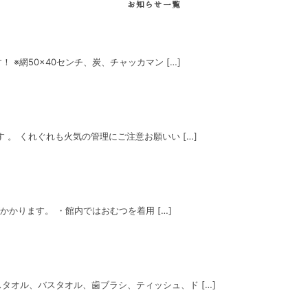
お知らせ一覧
※網50×40センチ、炭、チャッカマン […]
。 くれぐれも火気の管理にご注意お願いい […]
かかります。 ・館内ではおむつを着用 […]
タオル、バスタオル、歯ブラシ、ティッシュ、ド […]