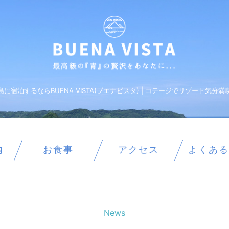
島に宿泊するならBUENA VISTA(ブエナビスタ) | コテージでリゾート気分満
内
お食事
アクセス
よくある
News