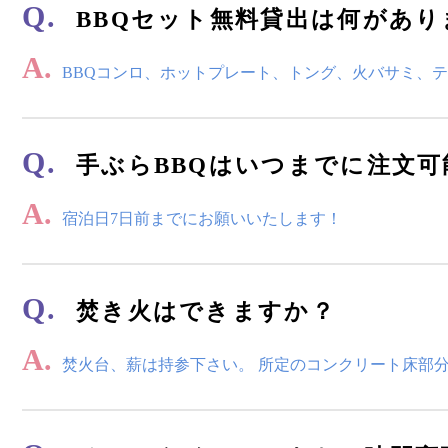
Q.
BBQセット無料貸出は何があり
A.
BBQコンロ、ホットプレート、トング、火バサミ、テー
Q.
手ぶらBBQはいつまでに注文可
A.
宿泊日7日前までにお願いいたします！
Q.
焚き火はできますか？
A.
焚火台、薪は持参下さい。 所定のコンクリート床部分で