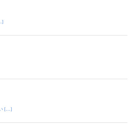
]
[…]