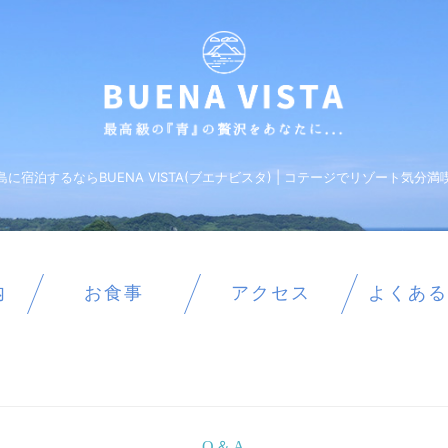
島に宿泊するならBUENA VISTA(ブエナビスタ) | コテージでリゾート気分満
内
お食事
アクセス
よくある
Q＆A