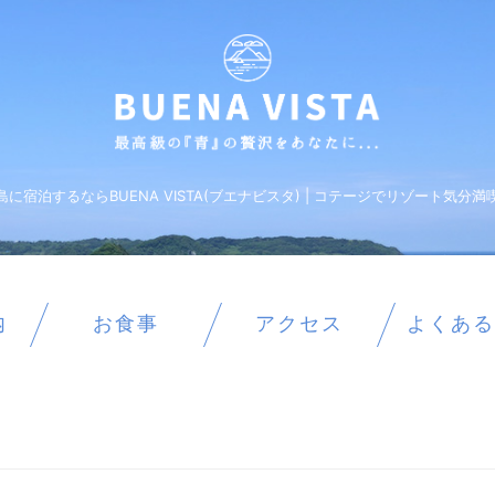
島に宿泊するならBUENA VISTA(ブエナビスタ) | コテージでリゾート気分満
内
お食事
アクセス
よくある