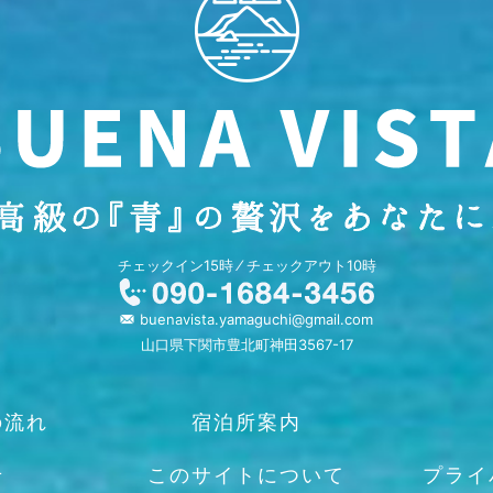
チェックイン15時 ⁄ チェックアウト10時
buenavista.yamaguchi@gmail.com
山口県下関市豊北町神田3567-17
の流れ
宿泊所案内
せ
このサイトについて
プライ