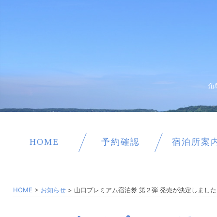
角
HOME
予約確認
宿泊所案
HOME
>
お知らせ
>
山口プレミアム宿泊券 第２弾 発売が決定しました