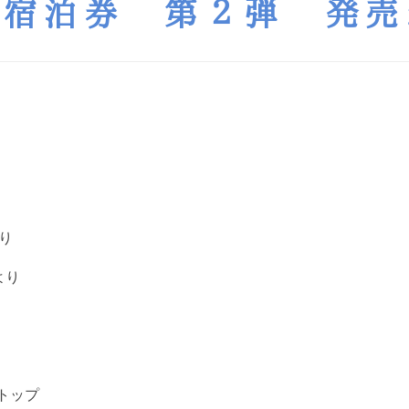
ム宿泊券 第２弾 発売
り
より
トップ