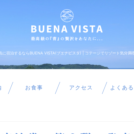
島に宿泊するならBUENA VISTA(ブエナビスタ) | コテージでリゾート気分満
内
お食事
アクセス
よくある