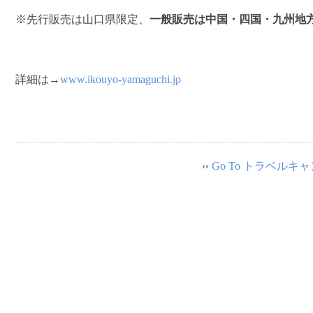
※先行販売は山口県限定、
一般販売は
中国・四国・九州地
詳細は→
www.ikouyo-yamaguchi.jp
‹‹
Go To トラベル