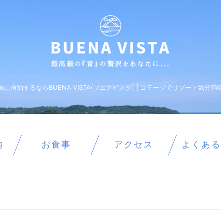
島に宿泊するならBUENA VISTA(ブエナビスタ) | コテージでリゾート気分満
内
お食事
アクセス
よくある