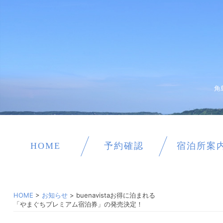
角
HOME
予約確認
宿泊所案
HOME
>
お知らせ
>
buenavistaお得に泊まれる
「やまぐちプレミアム宿泊券」の発売決定！