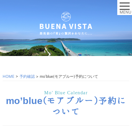
MENU
HOME
>
予約確認
>
(モアブルー)予約について
mo’blue
Mo' Blue Calendar
mo’blue
(モアブルー)予約に
ついて