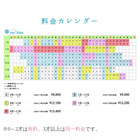
料金カレンダー
※0～2才は
無料
、3才以上は
同一料金
です。