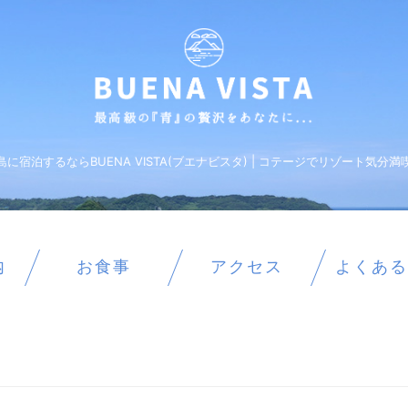
島に宿泊するならBUENA VISTA(ブエナビスタ) | コテージでリゾート気分満
内
お食事
アクセス
よくある