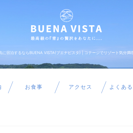
島に宿泊するならBUENA VISTA(ブエナビスタ) | コテージでリゾート気分満
内
お食事
アクセス
よくある